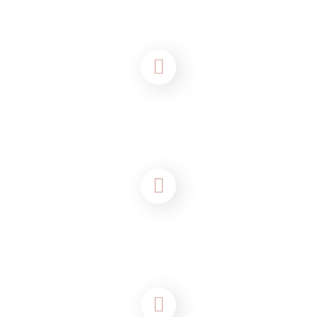
BESUCHE UNS :
Zöllnerstraße 8, 29221 Celle
RUFE UNS AN:
05141 4859988